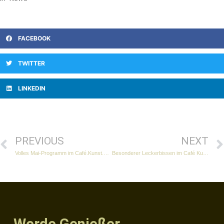
FACEBOOK
TWITTER
LINKEDIN
PREVIOUS
NEXT
Volles Mai-Programm im Café.Kunst.Genuss!
Besonderer Leckerbissen im Café Kunst Genuss!