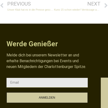
PREVIOUS
NEXT
Unser Klub hat es in die Presse geschafft! „Charlottenburger Spitze“ heute in der „Berliner Zeitung“!
Kuno 15 schon wieder! Vernissage am Lietzensee Volkmar Förster mit: IM ANFANG. Bilder zur Schöpfung
Werde Genießer
Melde dich bei unserem Newsletter an und
erhalte Benachrichtigungen bei Events und
neuen Mitgliedern der Charlottenburger Spitze.
ANMELDEN